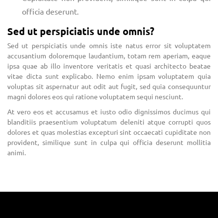
officia deserunt.
Sed ut perspiciatis unde omnis?
Sed ut perspiciatis unde omnis iste natus error sit voluptatem
accusantium doloremque laudantium, totam rem aperiam, eaque
ipsa quae ab illo inventore veritatis et quasi architecto beatae
vitae dicta sunt explicabo. Nemo enim ipsam voluptatem quia
voluptas sit aspernatur aut odit aut fugit, sed quia consequuntur
magni dolores eos qui ratione voluptatem sequi nesciunt.
At vero eos et accusamus et iusto odio dignissimos ducimus qui
blanditiis praesentium voluptatum deleniti atque corrupti quos
dolores et quas molestias excepturi sint occaecati cupiditate non
provident, similique sunt in culpa qui officia deserunt mollitia
animi.